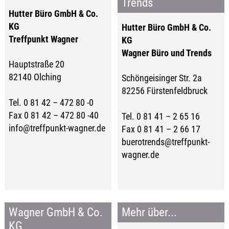
Trends
Hutter Büro GmbH & Co.
KG
Hutter Büro GmbH & Co.
Treffpunkt Wagner
KG
Wagner Büro und Trends
Hauptstraße 20
82140 Olching
Schöngeisinger Str. 2a
82256 Fürstenfeldbruck
Tel. 0 81 42 – 472 80 -0
Fax 0 81 42 – 472 80 -40
Tel. 0 81 41 – 2 65 16
info@treffpunkt-wagner.de
Fax 0 81 41 – 2 66 17
buerotrends@treffpunkt-
wagner.de
Wagner GmbH & Co.
Mehr über...
KG