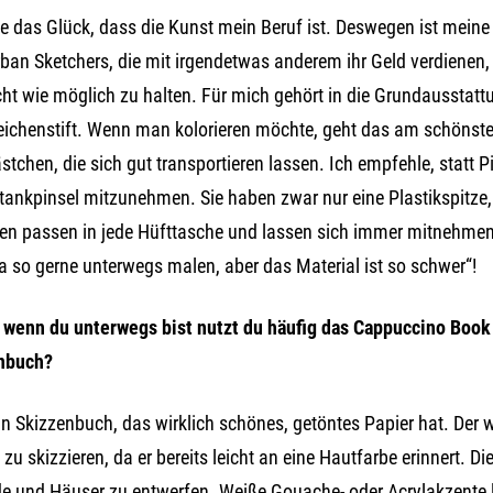
e das Glück, dass die Kunst mein Beruf ist. Deswegen ist mein
rban Sketchers, die mit irgendetwas anderem ihr Geld verdienen, 
cht wie möglich zu halten. Für mich gehört in die Grundausstat
eichenstift. Wenn man kolorieren möchte, geht das am schönsten
stchen, die sich gut transportieren lassen. Ich empfehle, statt
ankpinsel mitzunehmen. Sie haben zwar nur eine Plastikspitze, 
ien passen in jede Hüfttasche und lassen sich immer mitnehmen 
a so gerne unterwegs malen, aber das Material ist so schwer“!
wenn du unterwegs bist nutzt du häufig das Cappuccino Book
nbuch?
ein Skizzenbuch, das wirklich schönes, getöntes Papier hat. De
 zu skizzieren, da er bereits leicht an eine Hautfarbe erinnert. D
 und Häuser zu entwerfen. Weiße Gouache- oder Acrylakzente la