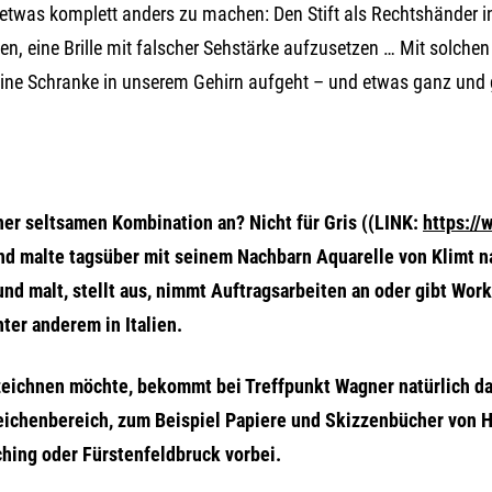
etwas komplett anders zu machen: Den Stift als Rechtshänder i
fen, eine Brille mit falscher Sehstärke aufzusetzen … Mit solche
eine Schranke in unserem Gehirn aufgeht – und etwas ganz und 
iner seltsamen Kombination an? Nicht für Gris ((LINK:
https://
 malte tagsüber mit seinem Nachbarn Aquarelle von Klimt nac
 und malt, stellt aus, nimmt Auftragsarbeiten an oder gibt Wo
nter anderem in Italien.
zeichnen möchte, bekommt bei Treffpunkt Wagner natürlich das
eichenbereich, zum Beispiel Papiere und Skizzenbücher von H
hing oder Fürstenfeldbruck vorbei.