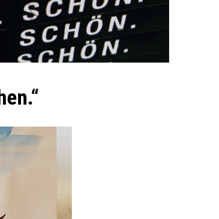
hen.“