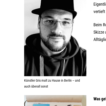
Eigentl
vertief
Beim Re
Skizze 
Alltägl
Künstler Gris malt zu Hause in Berlin – und
auch überall sonst
Was geh