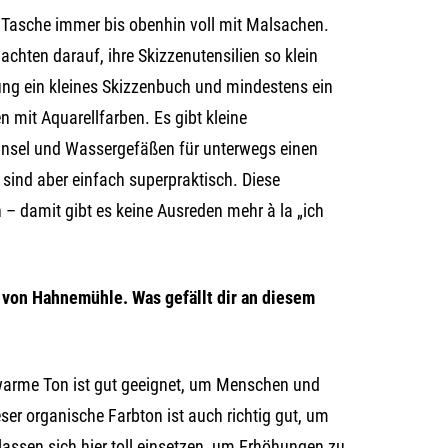
e Tasche immer bis obenhin voll mit Malsachen.
achten darauf, ihre Skizzenutensilien so klein
tung ein kleines Skizzenbuch und mindestens ein
 mit Aquarellfarben. Es gibt kleine
 Pinsel und Wassergefäßen für unterwegs einen
sind aber einfach superpraktisch. Diese
– damit gibt es keine Ausreden mehr à la „ich
 von Hahnemühle. Was gefällt dir an diesem
r warme Ton ist gut geeignet, um Menschen und
ieser organische Farbton ist auch richtig gut, um
ssen sich hier toll einsetzen, um Erhöhungen zu