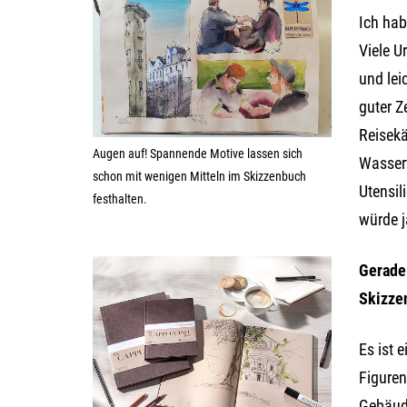
Ich hab
Viele U
und lei
guter Z
Reisekä
Augen auf! Spannende Motive lassen sich
Wassert
schon mit wenigen Mitteln im Skizzenbuch
Utensil
festhalten.
würde j
Gerade 
Skizze
Es ist 
Figuren
Gebäude